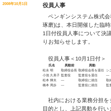
2008年10月1日
役員人事
ペンギンシステム株式会社
琢磨)は、本日開催した臨時
1日付役員人事について決
りお知らせします。
役員人事＜10月1日付＞
氏名
異動前
異動
松永 明
取締役会長
取締役会長を退任
シ
小池 久美子
監査役
監査役を退任
―
松本 輝夫
―
取締役に就任
取
橋本 周歩
―
監査役に就任
監
社内における業務分担を
目的とし、上記異動を行い