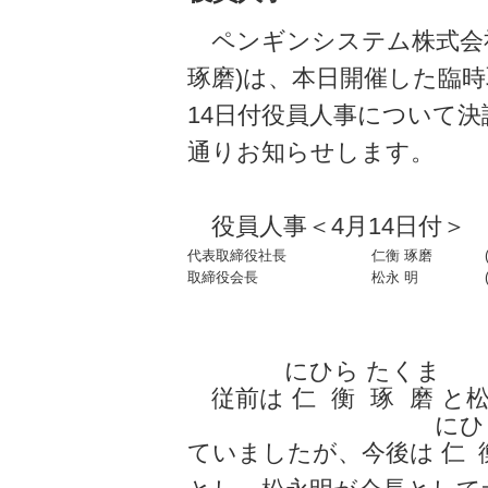
ペンギンシステム株式会社
琢磨)は、本日開催した臨時
14日付役員人事について
通りお知らせします。
役員人事＜4月14日付＞
代表取締役社長
仁衡 琢磨
取締役会長
松永 明
にひら たくま
従前は
仁衡琢磨
と
にひ
ていましたが、今後は
仁